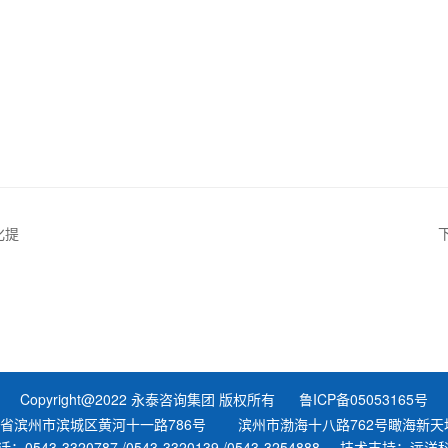
化提
告
Copyright@2022 永泰咨询集团 版权所有 鲁ICP备05053165号
省滨州市滨城区黄河十一路786号 滨州市渤海十八路762号瞰海新天地
话：0543-3320787 /0543-3320139 /0543-3254888 技术支持：远洋