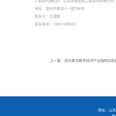
2.采购代理机构：山东永泰建设工程咨询有限公司
地址：
滨州市黄河十一路
786号
联系人：王瑞娟
联系电话：13561598626
上一篇：滨州黄河数字经济产业园B区绿
升及园区绿化养护服务采购竞争性磋商公
地址：山东
电