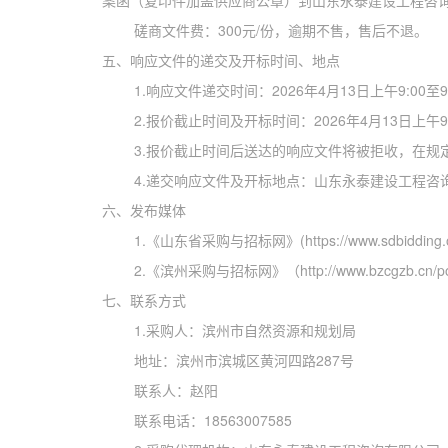
案函（复印件加盖供应商公章）到山东永泰建设工程咨
磋商文件费：
300元/份，逾期不售，售后不退。
五、响应文件的递交及开标时间、地点
1.
响应文件递交时间：
202
6年4月13日上午9:00至9
2.
报价截止时间及开标时间：
202
6年4月13日上午9:
3.报价截止时间后送达的响应文件将被拒收，在
4.递交响应文件及开标地点：山东永泰建设工程咨
六、发布媒体
1.
《山东省采购与招标网》
(https://www.sdbidding.
2.《滨州采购与招标网》
（
http://www.bzcgzb.cn/p
七、联系方式
1.采购人：滨州市自然资源和规划局
地址：
滨州市滨城区黄河四路
287号
联系人：
赵阳
联系电话：18563007585