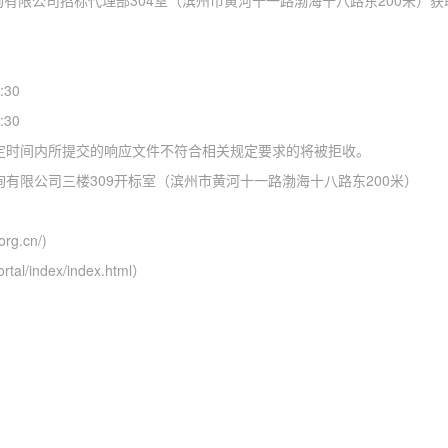
询有限公司
招标代理部
304室（
滨州市黄河十一路渤海十八路东
200米
）获
:30
30
规定时间内所提交的响应文件不符合相关规定要求的将被拒收。
询有限公司
三楼
309开标室（滨州市黄河十一路渤海十八路东200米）
org.cn/)
ortal/index/index.html）